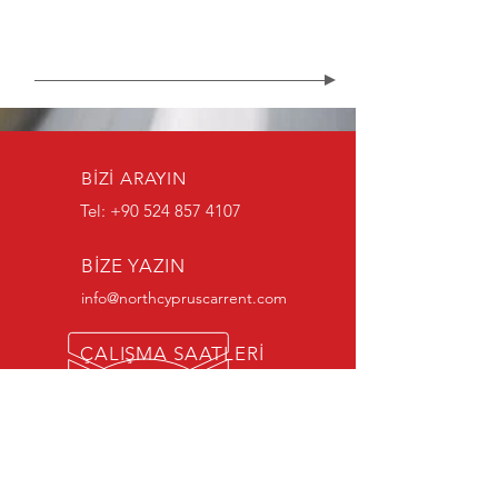
BİZİ ARAYIN
Tel:
+90 524 857 4107
BİZE YAZIN
info@northcypruscarrent.com
ÇALIŞMA SAATLERİ
Pazartesi - Pazar: 08:00 -
19:00
DENEYİM